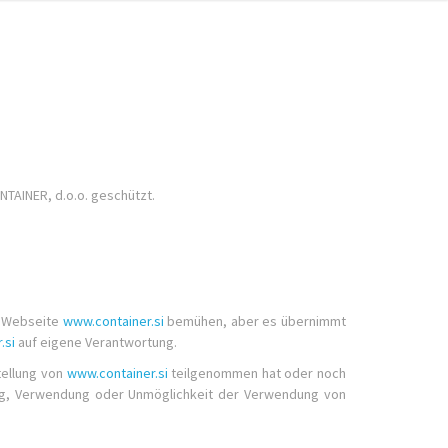
TAINER, d.o.o. geschützt.
er Webseite
www.container.si
bemühen, aber es übernimmt
.si
auf eigene Verantwortung.
tellung von
www.container.si
teilgenommen hat oder noch
gang, Verwendung oder Unmöglichkeit der Verwendung von