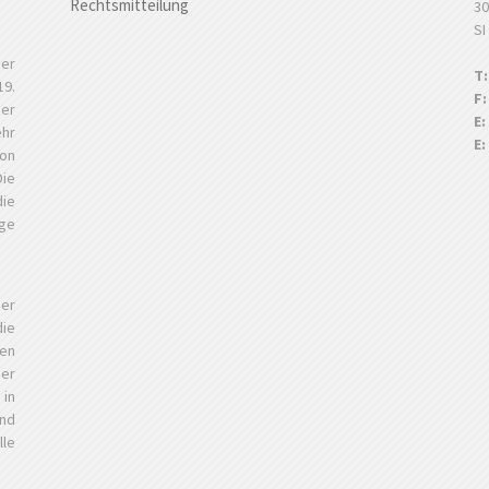
Rechtsmitteilung
30
SI
der
T:
19.
F:
der
E:
ehr
E:
on
Die
die
ge
er
die
den
er
in
nd
lle