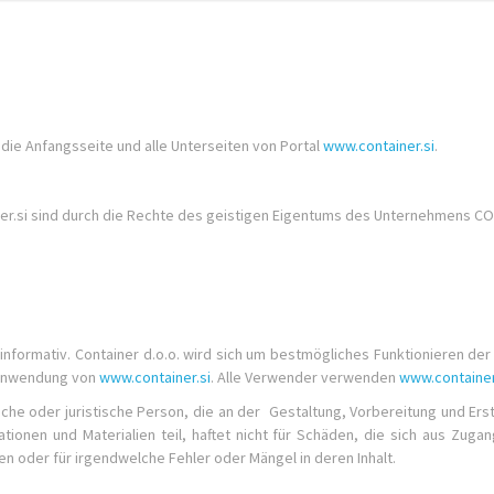
f die Anfangsseite und alle Unterseiten von Portal
www.container.si
.
er.si sind durch die Rechte des geistigen Eigentums des Unternehmens CON
informativ. Container d.o.o. wird sich um bestmögliches Funktionieren d
e Anwendung von
www.container.si
. Alle Verwender verwenden
www.container
iche oder juristische Person, die an der Gestaltung, Vorbereitung und Ers
onen und Materialien teil, haftet nicht für Schäden, die sich aus Zu
n oder für irgendwelche Fehler oder Mängel in deren Inhalt.