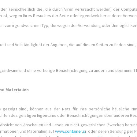
chäden (einschließlich die, die durch Viren verursacht werden) der Compu
 ist, wegen Ihres Besuches der Seite oder irgendwelcher anderer Verwen
chäden von irgendwelchem Typ, die wegen der Verwendung oder Unmöglichke
igkeit und Vollständigkeit der Angaben, die auf diesen Seiten zu finden si
en irgendwann und ohne vorherige Benachrichtigung zu ändern und übernimm
nd Materialien
ite gezeigt sind, können aus der Netz für Ihre persönliche häusliche 
chten des geistigen Eigentums oder Benachrichtigungen über anderen Rec
der Absicht von Anschauen und Lesen zu nicht-gewerblichen Zwecken herunt
ormationen und Materialien auf
www.container.si
oder deren Sendung per Po