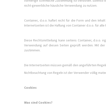
vorherige schriftliche Zustimmung ist verboten. Ebenso 
nicht-gewerbliche häusliche Verwendung zu nutzen.
Container, d.o.o. haftet nicht für die Form und den Inhal
Internetseiten ist die Haftung von Container d.o.o. für all
Diese Rechtsmitteilung kann seitens Container, d.o.o. 
Verwendung auf diesen Seiten geprüft werden. Mit der
zustimmen.
Die Internetseiten müssen gemäß den angeführten Regel
Nichtbeachtung von Regeln ist der Verwender völlig materi
Cookies
Was sind Cookies?