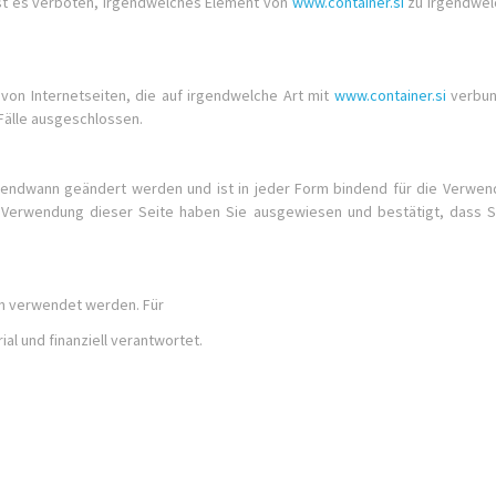
ist es verboten, irgendwelches Element von
www.container.si
zu irgendwelc
t von Internetseiten, die auf irgendwelche Art mit
www.container.si
verbun
e Fälle ausgeschlossen.
irgendwann geändert werden und ist in jeder Form bindend für die Verwe
 Verwendung dieser Seite haben Sie ausgewiesen und bestätigt, dass S
n verwendet werden. Für
al und finanziell verantwortet.