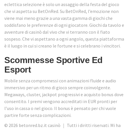
eclettica selezione è solo un assaggio della festa del gioco
che vi aspetta su BetOnRed. Su BetOnRed, l’emozione non
viene mai meno grazie a una vasta gamma di giochi che
soddisfano le preferenze di ogni giocatore. Giochi da tavolo e
avventure di casinò dal vivo che vi terranno con il fiato
sospeso. Che vi aspettano a ogni angolo, questa piattaforma
è il luogo in cui si creano le fortune e si celebrano i vincitori.
Scommesse Sportive Ed
Esport
Mobile senza compromessi con animazioni fluide e audio
immersivo per un ritmo di gioco sempre coinvolgente.
Megaways, cluster, jackpot progressivi e acquisto bonus dove
consentito. I premi vengono accreditati in EUR pronti per
l’uso in cassa o nel gioco. Il bonus è pensato per chi vuole
partire forte senza complicazioni.
© 2026 betonred.bz.it casinò ｜ Tutti i diritti riservati. Mi ha