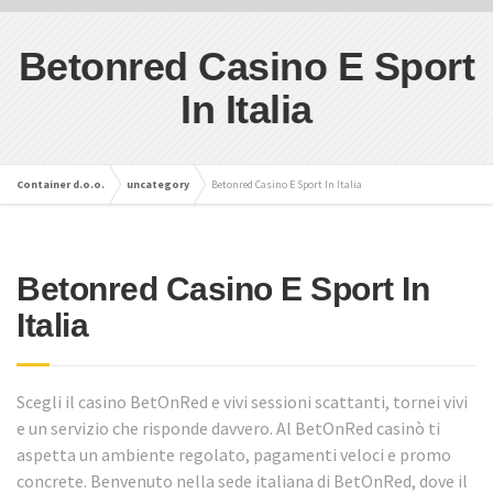
Betonred Casino E Sport
In Italia
Container d.o.o.
uncategory
Betonred Casino E Sport In Italia
Betonred Casino E Sport In
Italia
Scegli il casino BetOnRed e vivi sessioni scattanti, tornei vivi
e un servizio che risponde davvero. Al BetOnRed casinò ti
aspetta un ambiente regolato, pagamenti veloci e promo
concrete. Benvenuto nella sede italiana di BetOnRed, dove il